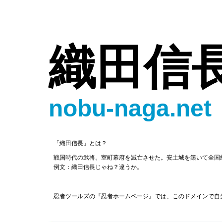
織田信
nobu-naga.net
「織田信長」とは？
戦国時代の武将。室町幕府を滅亡させた。安土城を築いて全国
例文：織田信長じゃね？違うか。
忍者ツールズの『忍者ホームページ』では、このドメインで自